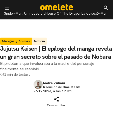
Spider-Man: Un nuevo día
House Of The Dragon
La odisea
X-Men 97
Mangás y Animes
Notícia
Jujutsu Kaisen | El epílogo del manga revela
un gran secreto sobre el pasado de Nobara
El problema que involucraba a la madre del personaje
finalmente se resolvió
2 min de lectura
André Zuliani
Traducido de
Omelete BR
26.12.2024, a las 12H31.
Compartilhar