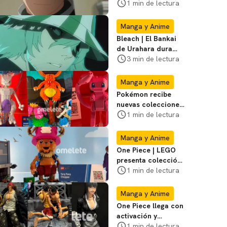
Gen Narumi ya tiene
1 min de lectura
tráiler y fecha
Manga y Anime
Bleach | El Bankai
de Urahara dura
poco, pero tiene
3 min de lectura
una adaptación
impecable
Manga y Anime
Pokémon recibe
nuevas colecciones
de LEGO durante la
1 min de lectura
SDCC; mira las
fotos
Manga y Anime
One Piece | LEGO
presenta colección
de serie de la
1 min de lectura
Netflix en Comic
Con
Manga y Anime
One Piece llega con
activación y
coleccionables a la
1 min de lectura