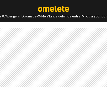
n 97
Avengers: Doomsday
X-Men
Nunca debimos entrar
Mi otra yo
El po