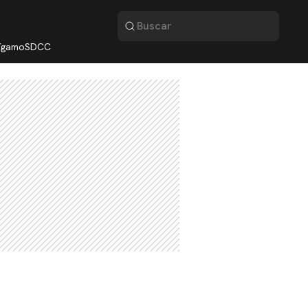
lígamo
SDCC