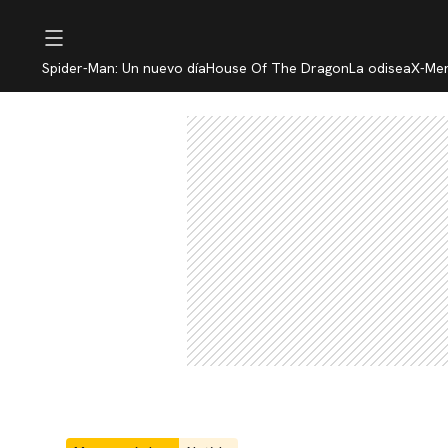
Spider-Man: Un nuevo día
House Of The Dragon
La odisea
X-Me