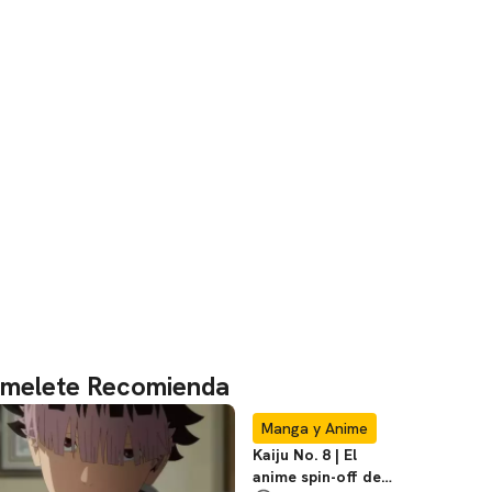
melete Recomienda
Manga y Anime
Kaiju No. 8 | El
anime spin-off de