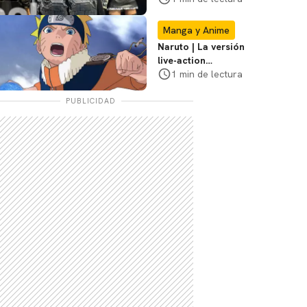
San Diego Comic-
Con
Manga y Anime
Naruto | La versión
live-action
explorará la
1 min de lectura
travesía de Naruto,
dice el director
PUBLICIDAD