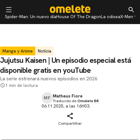
Spider-Man: Un nuevo día
House Of The Dragon
La odisea
X-Men 97
Manga y Anime
Notícia
Jujutsu Kaisen | Un episodio especial está
disponible gratis en youTube
La serie estrenará nuevos episodios en 2026
1 min de lectura
Matheus Fiore
MF
Traducido de
Omelete BR
06.11.2025, a las 16H03.
Compartilhar