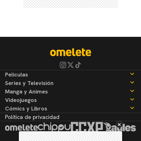
Peliculas
Series y Televisión
Noticias
Manga y Animes
Reseñas
Noticias
Videojuegos
Reseñas
Noticias
Cómics y Libros
Reseñas
Noticias
Política de privacidad
Reseñas
Noticias
Reseñas