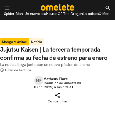
Spider-Man: Un nuevo día
House Of The Dragon
La odisea
X-Men 97
Manga y Anime
Notícia
Jujutsu Kaisen | La tercera temporada
confirma su fecha de estreno para enero
La noticia llega junto con un nuevo póster de anime
1 min de lectura
Matheus Fiore
MF
Traducido de
Omelete BR
07.11.2025, a las 12H41.
Compartilhar