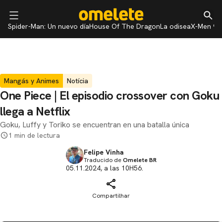
Spider-Man: Un nuevo día
House Of The Dragon
La odisea
X-Men 97
Mangás y Animes
Notícia
One Piece | El episodio crossover con Goku
llega a Netflix
Goku, Luffy y Toriko se encuentran en una batalla única
1 min de lectura
Felipe Vinha
Traducido de
Omelete BR
05.11.2024, a las 10H56.
Compartilhar