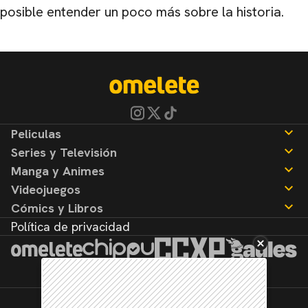
posible entender un poco más sobre la historia.
Peliculas
Series y Televisión
Noticias
Manga y Animes
Reseñas
Noticias
Videojuegos
Reseñas
Noticias
Cómics y Libros
Reseñas
Noticias
Política de privacidad
Reseñas
Noticias
Reseñas