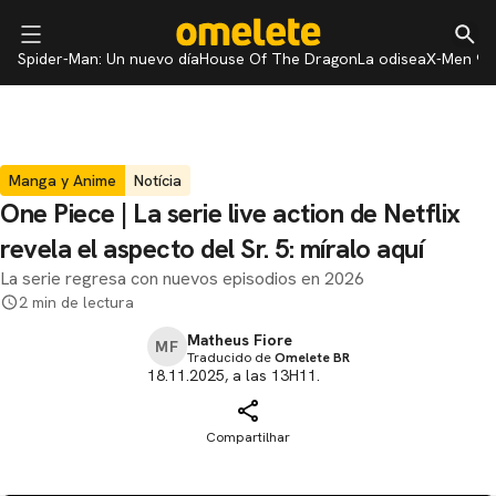
Spider-Man: Un nuevo día
House Of The Dragon
La odisea
X-Men 97
Manga y Anime
Notícia
One Piece | La serie live action de Netflix
revela el aspecto del Sr. 5: míralo aquí
La serie regresa con nuevos episodios en 2026
2 min de lectura
Matheus Fiore
MF
Traducido de
Omelete BR
18.11.2025, a las 13H11.
Compartilhar