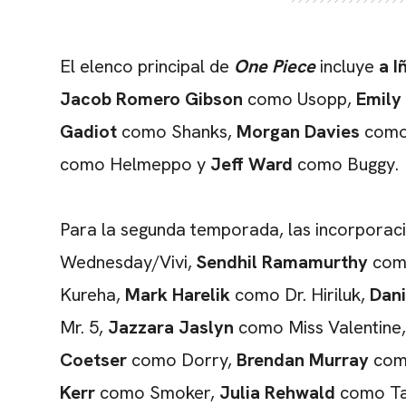
El elenco principal de
One Piece
incluye
a I
Jacob Romero Gibson
como Usopp,
Emily
Gadiot
como Shanks,
Morgan Davies
como
como Helmeppo y
Jeff Ward
como Buggy.
Para la segunda temporada, las incorporac
Wednesday/Vivi,
Sendhil Ramamurthy
como
Kureha,
Mark Harelik
como Dr. Hiriluk,
Dani
Mr. 5,
Jazzara Jaslyn
como Miss Valentine
Coetser
como Dorry,
Brendan Murray
com
Kerr
como Smoker,
Julia Rehwald
como Ta