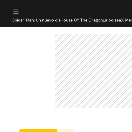
Spider-Man: Un nuevo día
House Of The Dragon
La odisea
X-Me