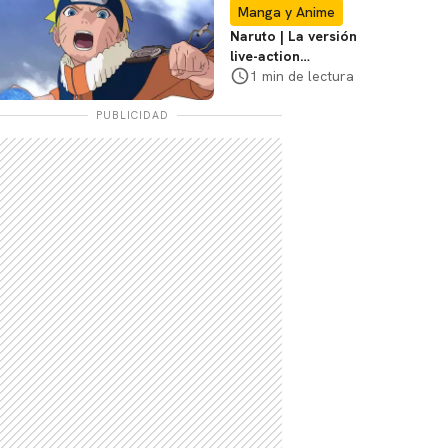
Con
Manga y Anime
Naruto | La versión
live-action
explorará la
1 min de lectura
travesía de Naruto,
dice el director
PUBLICIDAD