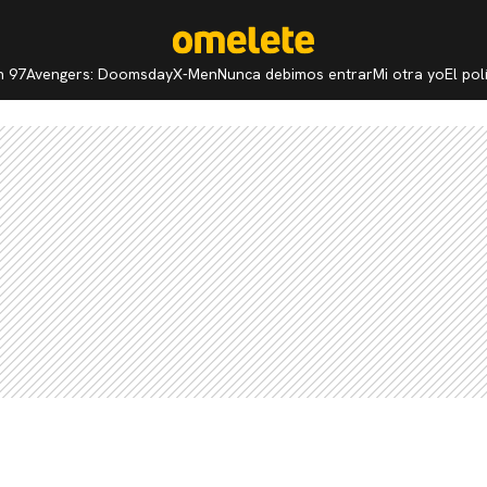
n 97
Avengers: Doomsday
X-Men
Nunca debimos entrar
Mi otra yo
El po