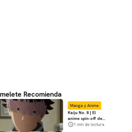
melete Recomienda
Manga y Anime
Kaiju No. 8 | El
anime spin-off de
Gen Narumi ya tiene
1 min de lectura
tráiler y fecha