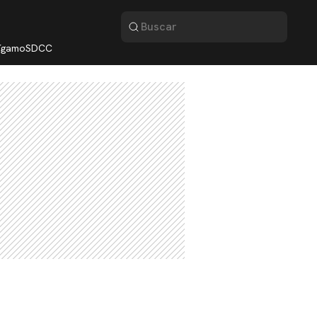
lígamo
SDCC