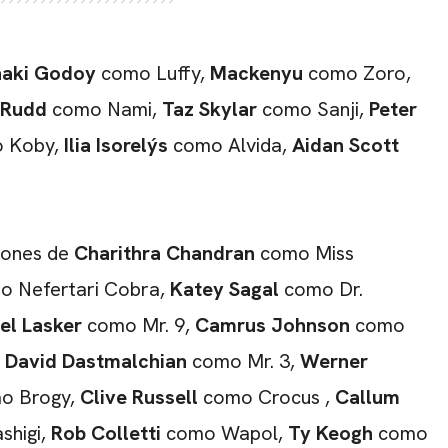
ñaki Godoy
como Luffy,
Mackenyu
como Zoro,
 Rudd
como Nami,
Taz Skylar
como Sanji,
Peter
 Koby,
Ilia Isorelýs
como Alvida,
Aidan Scott
iones de
Charithra Chandran
como Miss
 Nefertari Cobra,
Katey Sagal
como Dr.
el Lasker
como Mr. 9,
Camrus Johnson
como
,
David Dastmalchian
como Mr. 3,
Werner
o Brogy,
Clive Russell
como Crocus ,
Callum
shigi,
Rob Colletti
como Wapol,
Ty Keogh
como