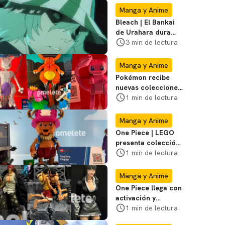
Manga y Anime
Bleach | El Bankai
de Urahara dura
poco, pero tiene
3 min de lectura
una adaptación
impecable
Manga y Anime
Pokémon recibe
nuevas colecciones
de LEGO durante la
1 min de lectura
SDCC; mira las
fotos
Manga y Anime
One Piece | LEGO
presenta colección
de serie de la
1 min de lectura
Netflix en Comic
Con
Manga y Anime
One Piece llega con
activación y
coleccionables a la
1 min de lectura
San Diego Comic-