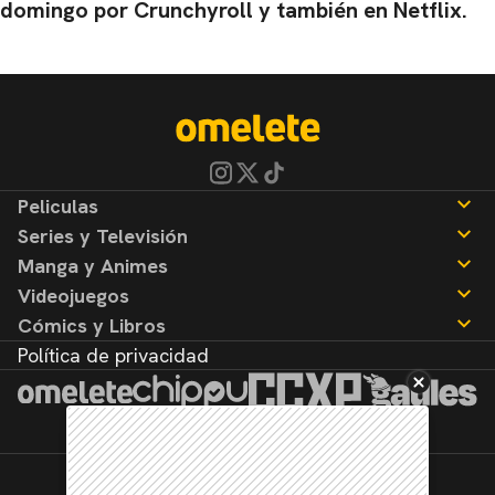
domingo por Crunchyroll y también en Netflix.
Peliculas
Series y Televisión
Noticias
Manga y Animes
Reseñas
Noticias
Videojuegos
Reseñas
Noticias
Cómics y Libros
Reseñas
Noticias
Política de privacidad
Reseñas
Noticias
Reseñas
©2026. Todos los derechos reservados.