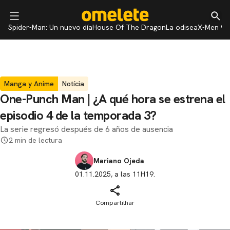
Spider-Man: Un nuevo día
House Of The Dragon
La odisea
X-Men 97
Manga y Anime
Notícia
One-Punch Man | ¿A qué hora se estrena el
episodio 4 de la temporada 3?
La serie regresó después de 6 años de ausencia
2 min de lectura
Mariano Ojeda
01.11.2025, a las 11H19.
Compartilhar