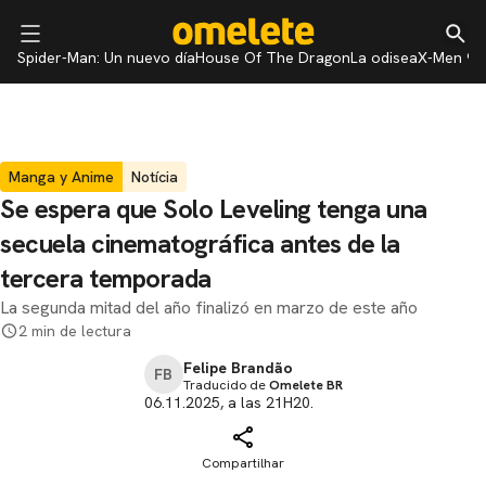
Spider-Man: Un nuevo día
House Of The Dragon
La odisea
X-Men 97
Manga y Anime
Notícia
Se espera que Solo Leveling tenga una
secuela cinematográfica antes de la
tercera temporada
La segunda mitad del año finalizó en marzo de este año
2 min de lectura
Felipe Brandão
FB
Traducido de
Omelete BR
06.11.2025, a las 21H20.
Compartilhar