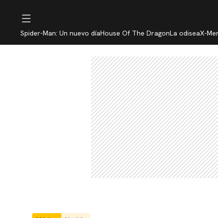
Spider-Man: Un nuevo día
House Of The Dragon
La odisea
X-Me