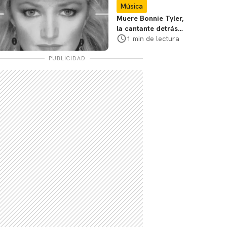
Música
Muere Bonnie Tyler,
la cantante detrás
de "Total Eclipse of
1 min de lectura
the Heart"
PUBLICIDAD