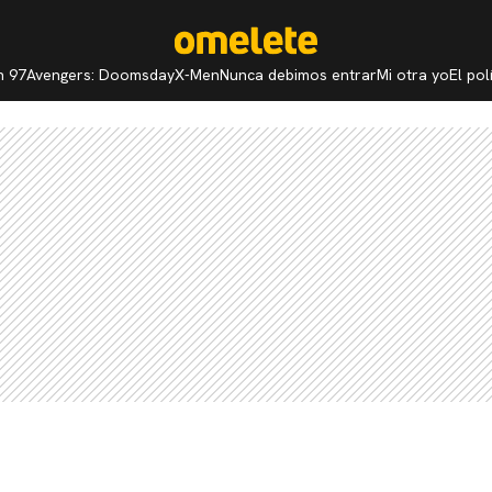
n 97
Avengers: Doomsday
X-Men
Nunca debimos entrar
Mi otra yo
El po