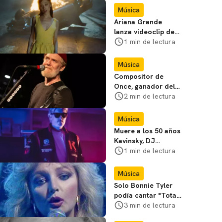
Música
Ariana Grande
lanza videoclip de
petal; mira
1 min de lectura
Música
Compositor de
Once, ganador del
Óscar, muere en
2 min de lectura
accidente de
motocicleta
Música
Muere a los 50 años
Kavinsky, DJ
francés detrás de la
1 min de lectura
canción de apertura
de Drive
Música
Solo Bonnie Tyler
podía cantar "Total
Eclipse of the
3 min de lectura
Heart"