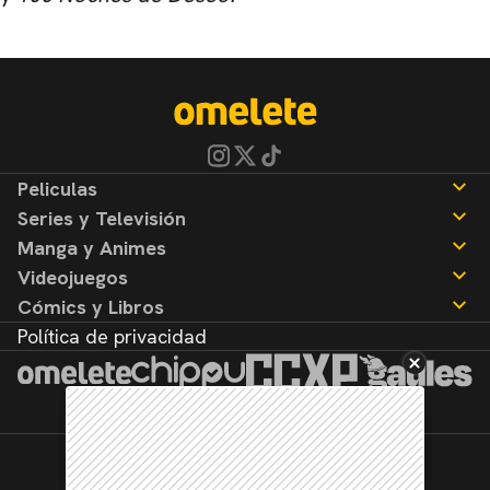
Peliculas
Series y Televisión
Noticias
Manga y Animes
Reseñas
Noticias
Videojuegos
Reseñas
Noticias
Cómics y Libros
Reseñas
Noticias
Política de privacidad
Reseñas
Noticias
Reseñas
©2026. Todos los derechos reservados.