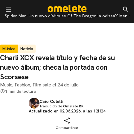
Spider-Man: Un nuevo día
House Of The Dragon
La odisea
X-Men 97
Música
Notícia
Charli XCX revela título y fecha de su
nuevo álbum; checa la portada con
Scorsese
Music, Fashion, Film sale el 24 de julio
1 min de lectura
Caio Coletti
Traducido de
Omelete BR
Actualizado en
02.06.2026, a las 12H24
Compartilhar