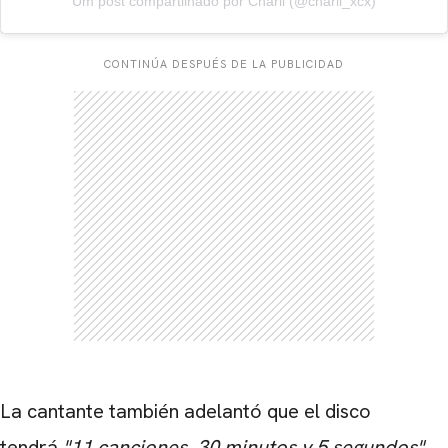
Um post compartilhado por Charli (@charli_xcx)
CONTINÚA DESPUÉS DE LA PUBLICIDAD
CARREGANDO PUBLICIDADE
La cantante también adelantó que el disco
tendrá
"11 canciones, 30 minutos y 5 segundos"