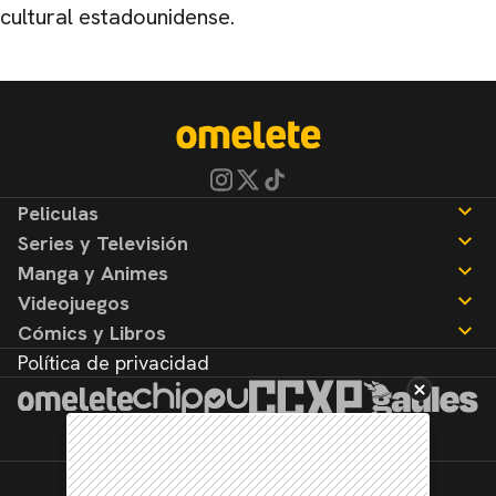
cultural estadounidense.
Peliculas
Series y Televisión
Noticias
Manga y Animes
Reseñas
Noticias
Videojuegos
Reseñas
Noticias
Cómics y Libros
Reseñas
Noticias
Política de privacidad
Reseñas
Noticias
Reseñas
©2026. Todos los derechos reservados.