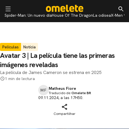
Spider-Man: Un nuevo día
House Of The Dragon
La odisea
X-Men 97
Películas
Notícia
Avatar 3 | La película tiene las primeras
imágenes reveladas
La película de James Cameron se estrena en 2025
1 min de lectura
Matheus Fiore
MF
Traducido de
Omelete BR
09.11.2024, a las 17H50.
Compartilhar