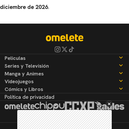
diciembre de 2026
.
Peliculas
Series y Televisión
Noticias
Manga y Animes
Reseñas
Noticias
Videojuegos
Reseñas
Noticias
Cómics y Libros
Reseñas
Noticias
Política de privacidad
Reseñas
Noticias
Reseñas