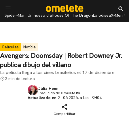
Spider-Man: Un nuevo día
House Of The Dragon
La odisea
X-Men 97
Películas
Notícia
Avengers: Doomsday | Robert Downey Jr.
publica dibujo del villano
La película llega a los cines brasileños el 17 de diciembre
3 min de lectura
Júlia Henn
Traducido de
Omelete BR
Actualizado en
21.06.2026, a las 19H04
Compartilhar