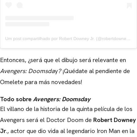
Um post compartilhado por Robert Downey Jr. (@robertdowneyjr)
Entonces, ¿será que el dibujo será relevante en
Avengers: Doomsda
y
?
¡Quédate al pendiente de
Omelete para más novedades!
Todo sobre
Avengers: Doomsday
CARREGANDO PUBLICIDADE
El villano de la historia de la quinta película de los
Avengers será el Doctor Doom de
Robert Downey
Jr
., actor que dio vida al legendario Iron Man en la