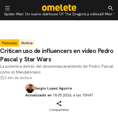
Spider-Man: Un nuevo día
House Of The Dragon
La odisea
X-Men 97
Películas
Notícia
Critican uso de influencers en video Pedro
Pascal y Star Wars
La polémica detrás del desenmascaramiento de Pedro Pascal
como el Mandaloriano
2 min de lectura
Sergio Lopez Aguirre
Actualizado en
18.05.2026, a las 15H47
Compartilhar