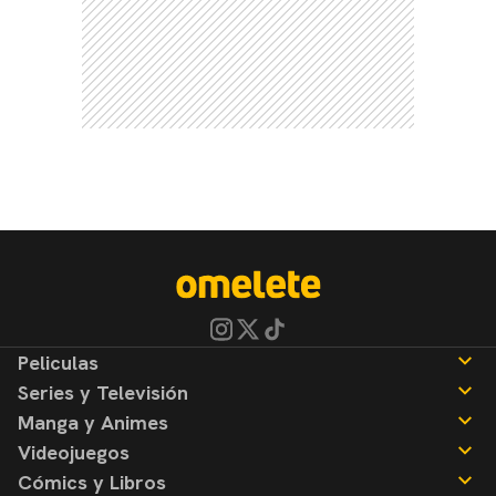
Peliculas
Series y Televisión
Noticias
Manga y Animes
Reseñas
Noticias
Videojuegos
Reseñas
Noticias
Cómics y Libros
Reseñas
Noticias