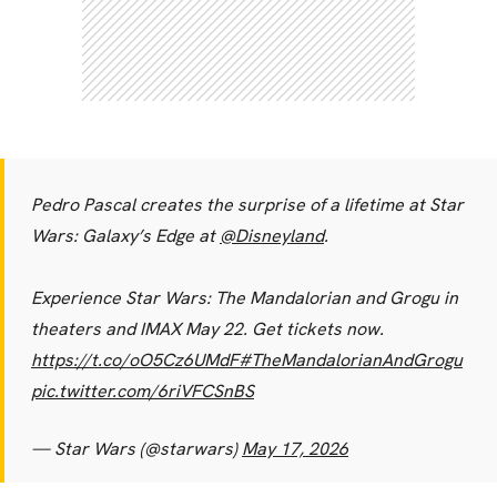
Pedro Pascal creates the surprise of a lifetime at Star
Wars: Galaxy’s Edge at
@Disneyland
.
Experience Star Wars: The Mandalorian and Grogu in
theaters and IMAX May 22. Get tickets now.
https://t.co/oO5Cz6UMdF
#TheMandalorianAndGrogu
pic.twitter.com/6riVFCSnBS
CARREGANDO PUBLICIDADE
— Star Wars (@starwars)
May 17, 2026