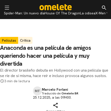
Spider-Man: Un nuevo día
House Of The Dragon
La odisea
X-Men 97
Películas
Crítica
Anaconda es una película de amigos
queriendo hacer una película y muy
divertida
El director brasileño debuta en Hollywood con una película que
se ríe de sí misma, hace reír e incluso provoca algunos sustos.
3 min de lectura
Marcelo Forlani
MF
Traducido de
Omelete BR
25.12.2025, a las 09H00.