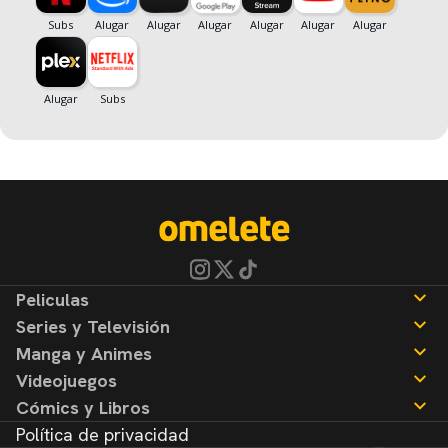
Peliculas
Series y Televisión
Noticias
Manga y Animes
Reseñas
Noticias
Videojuegos
Reseñas
Noticias
Cómics y Libros
Reseñas
Noticias
Política de privacidad
Reseñas
Noticias