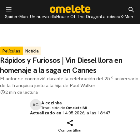
Spider-Man: Un nuevo día
House Of The Dragon
La odisea
X-Men 97
Películas
Notícia
Rápidos y Furiosos | Vin Diesel llora en
homenaje a la saga en Cannes
El actor se conmovió durante la celebración del 25.º aniversario
de la franquicia junto a la hija de Paul Walker
2 min de lectura
A cozinha
AC
Traducido de
Omelete BR
Actualizado en
14.05.2026, a las 16H47
Compartilhar