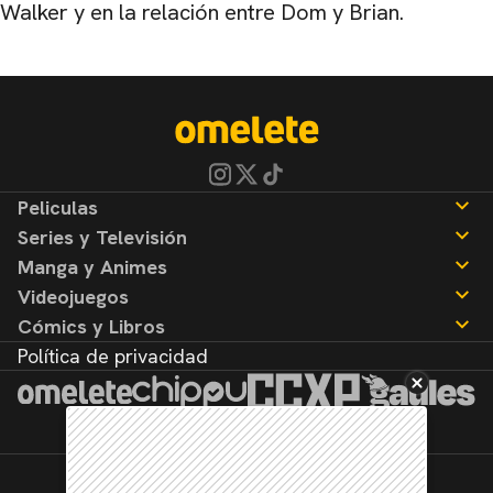
Walker y en la relación entre Dom y Brian.
Peliculas
Series y Televisión
Noticias
Manga y Animes
Reseñas
Noticias
Videojuegos
Reseñas
Noticias
Cómics y Libros
Reseñas
Noticias
Política de privacidad
Reseñas
Noticias
Reseñas
©2026. Todos los derechos reservados.