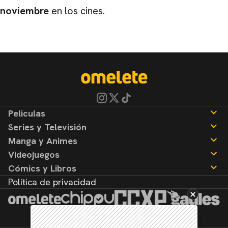
noviembre
en los cines.
Peliculas
Series y Televisión
Noticias
Manga y Animes
Reseñas
Noticias
Videojuegos
Reseñas
Noticias
Cómics y Libros
Reseñas
Noticias
Política de privacidad
Reseñas
Noticias
Reseñas