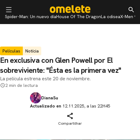
Spider-Man: Un nuevo día
House Of The Dragon
La odisea
X-Men 97
Películas
Notícia
En exclusiva con Glen Powell por El
sobreviviente: "Ésta es la primera vez"
La película estrena este 20 de noviembre.
2 min de lectura
DianaSu
Actualizado en
12.11.2025, a las 22H45
Compartilhar