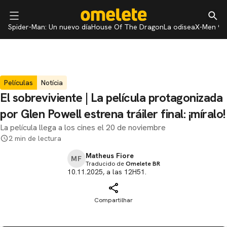
Spider-Man: Un nuevo día
House Of The Dragon
La odisea
X-Men 97
Películas
Notícia
El sobreviviente | La película protagonizada
por Glen Powell estrena tráiler final: ¡míralo!
La película llega a los cines el 20 de noviembre
2 min de lectura
Matheus Fiore
MF
Traducido de
Omelete BR
10.11.2025, a las 12H51.
Compartilhar