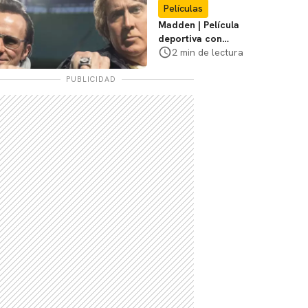
Películas
Madden | Película
deportiva con
Nicolas Cage tendrá
2 min de lectura
estreno limitado en
cines
PUBLICIDAD