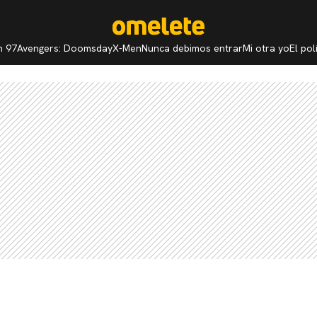
n 97
Avengers: Doomsday
X-Men
Nunca debimos entrar
Mi otra yo
El po