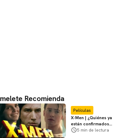
melete Recomienda
Películas
X-Men | ¿Quiénes ya
están confirmados
en la película de
5 min de lectura
Marvel? Rumoros y