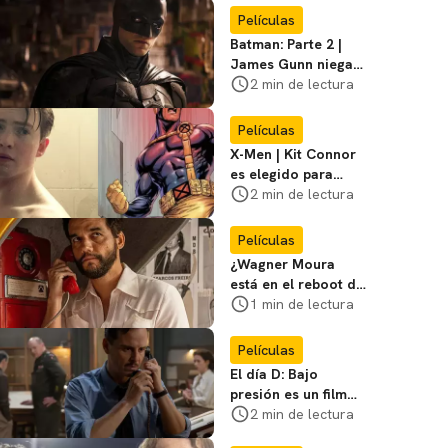
favoritos
Películas
Batman: Parte 2 |
James Gunn niega
que se filme la parte
2 min de lectura
3
Películas
X-Men | Kit Connor
es elegido para
interpretar a
2 min de lectura
Cíclope en la nueva
película
Películas
¿Wagner Moura
está en el reboot de
X-Men? El actor lo
1 min de lectura
aclara
Películas
El día D: Bajo
presión es un film
bélico distinto lleno
2 min de lectura
de tensión