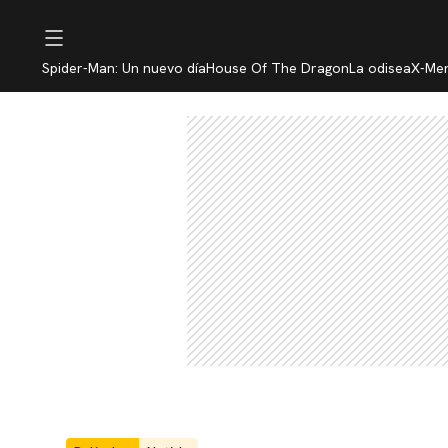
Spider-Man: Un nuevo día
House Of The Dragon
La odisea
X-Me