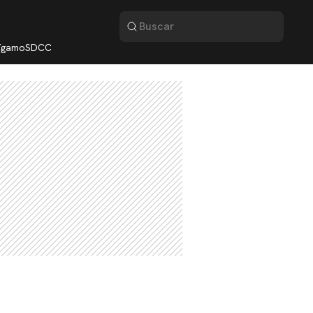
lígamo
SDCC