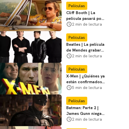
Miasma
Películas
Cliff Booth | La
película pasará por
nuevas filmaciones
2 min de lectura
con un nuevo DF
Películas
Beatles | La película
de Mendes grabará
escenas en la
2 min de lectura
icónica calle
Películas
X-Men | ¿Quiénes ya
están confirmados
en la película de
5 min de lectura
Marvel? Rumoros y
favoritos
Películas
Batman: Parte 2 |
James Gunn niega
que se filme la parte
2 min de lectura
3