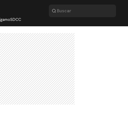
lígamo
SDCC