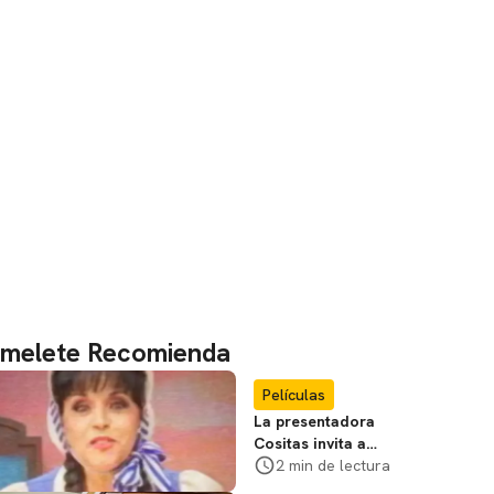
melete Recomienda
Películas
La presentadora
Cositas invita a
visitar el
2 min de lectura
Campamento