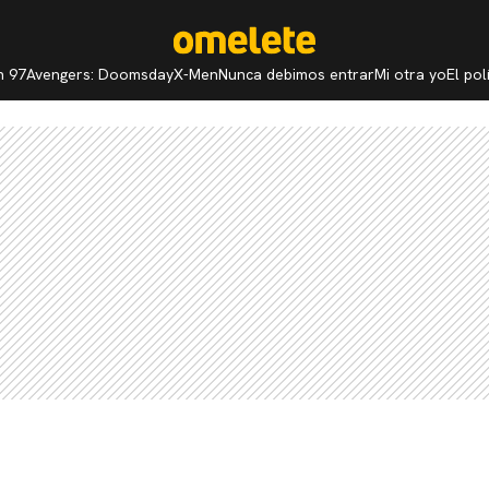
n 97
Avengers: Doomsday
X-Men
Nunca debimos entrar
Mi otra yo
El po