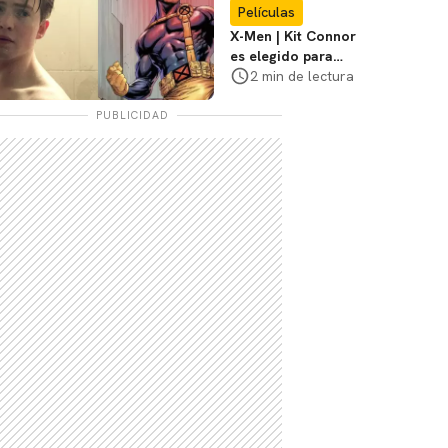
Películas
X-Men | Kit Connor
es elegido para
interpretar a
2 min de lectura
Cíclope en la nueva
película
PUBLICIDAD