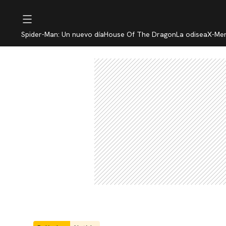
Spider-Man: Un nuevo día
House Of The Dragon
La odisea
X-Me