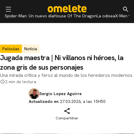
Spider-Man: Un nuevo día
House Of The Dragon
La odisea
X-Men 97
Películas
Notícia
Jugada maestra | Ni villanos ni héroes, la
zona gris de sus personajes
Una mirada crítica y feroz al mundo de los herederos modernos
2 min de lectura
Sergio Lopez Aguirre
Actualizado en
27.03.2026, a las 15H50
Compartilhar