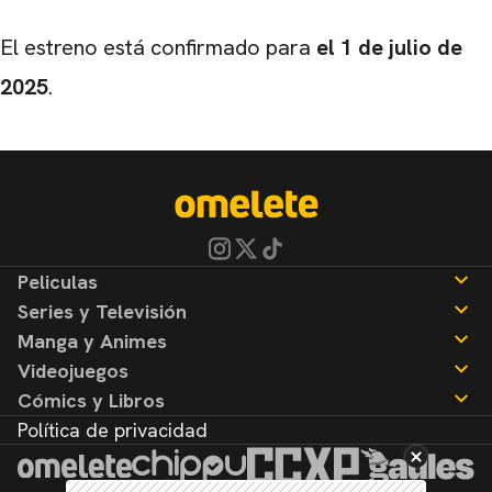
El estreno está confirmado para
el 1 de julio de
2025
.
Peliculas
Series y Televisión
Noticias
Manga y Animes
Reseñas
Noticias
Videojuegos
Reseñas
Noticias
Cómics y Libros
Reseñas
Noticias
Política de privacidad
Reseñas
Noticias
Reseñas