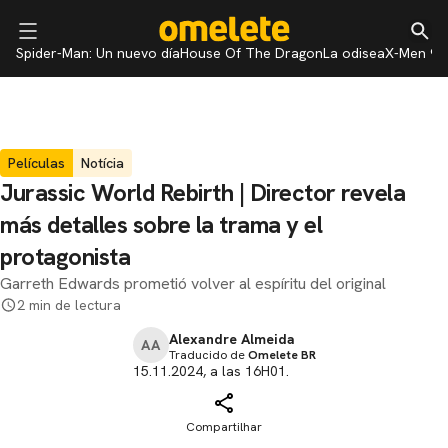
Spider-Man: Un nuevo día
House Of The Dragon
La odisea
X-Men 97
Películas
Notícia
Jurassic World Rebirth | Director revela
más detalles sobre la trama y el
protagonista
Garreth Edwards prometió volver al espíritu del original
2 min de lectura
Alexandre Almeida
AA
Traducido de
Omelete BR
15.11.2024, a las 16H01.
Compartilhar