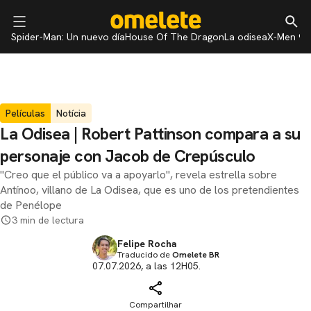
Spider-Man: Un nuevo día
House Of The Dragon
La odisea
X-Men 97
Películas
Notícia
La Odisea | Robert Pattinson compara a su
personaje con Jacob de Crepúsculo
"Creo que el público va a apoyarlo", revela estrella sobre
Antínoo, villano de La Odisea, que es uno de los pretendientes
de Penélope
3 min de lectura
Felipe Rocha
Traducido de
Omelete BR
07.07.2026, a las 12H05.
Compartilhar