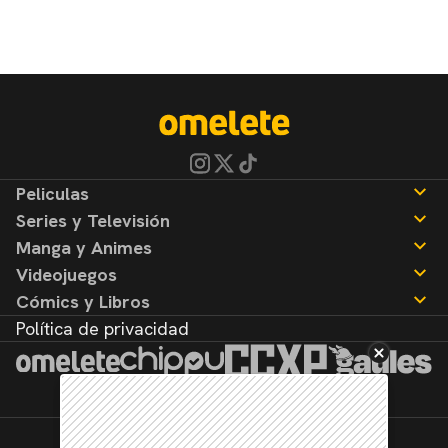
Peliculas
Series y Televisión
Noticias
Manga y Animes
Reseñas
Noticias
Videojuegos
Reseñas
Noticias
Cómics y Libros
Reseñas
Noticias
Política de privacidad
Reseñas
Noticias
Reseñas