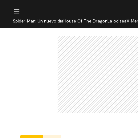
Spider-Man: Un nuevo día
House Of The Dragon
La odisea
X-Me