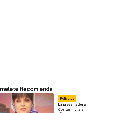
melete Recomienda
Películas
La presentadora
Cositas invita a