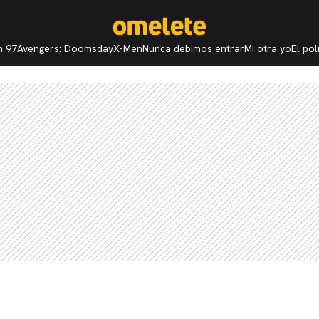
n 97
Avengers: Doomsday
X-Men
Nunca debimos entrar
Mi otra yo
El po