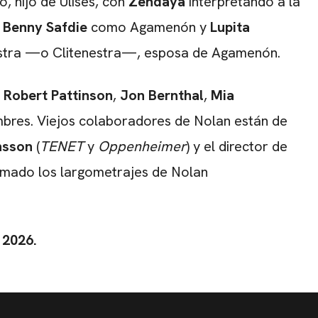
, hijo de Ulises, con
Zendaya
interpretando a la
,
Benny Safdie
como Agamenón y
Lupita
stra —o Clitenestra—, esposa de Agamenón.
:
Robert Pattinson
,
Jon Bernthal
,
Mia
bres. Viejos colaboradores de Nolan están de
nsson
(
TENET
y
Oppenheimer
) y el director de
filmado los largometrajes de Nolan
 2026.