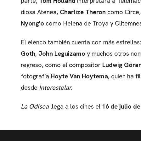
parte,
Tom Holland
interpretará a Telémaco
diosa Atenea,
Charlize Theron
como Circe
Nyong'o
como Helena de Troya y Clitemne
El elenco también cuenta con más estrellas
Goth
,
John Leguizamo
y muchos otros nom
regreso, como el compositor
Ludwig Göra
fotografía
Hoyte Van Hoytema
, quien ha 
desde
Interestelar.
La Odisea
llega a los cines el
16 de julio de