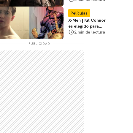
3
Películas
X-Men | Kit Connor
es elegido para
interpretar a
2 min de lectura
Cíclope en la nueva
película
PUBLICIDAD