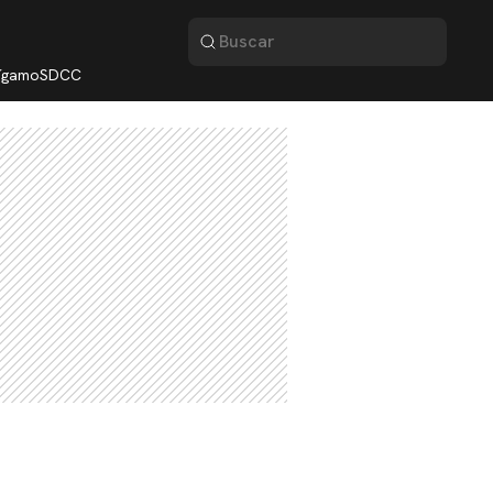
lígamo
SDCC