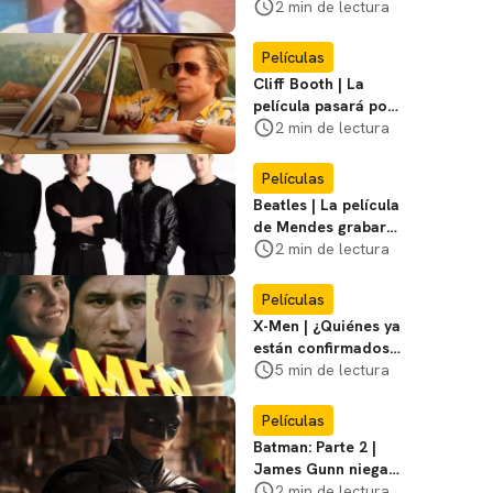
visitar el
2 min de lectura
Campamento
Miasma
Películas
Cliff Booth | La
película pasará por
nuevas filmaciones
2 min de lectura
con un nuevo DF
Películas
Beatles | La película
de Mendes grabará
escenas en la
2 min de lectura
icónica calle
Películas
X-Men | ¿Quiénes ya
están confirmados
en la película de
5 min de lectura
Marvel? Rumoros y
favoritos
Películas
Batman: Parte 2 |
James Gunn niega
que se filme la parte
2 min de lectura