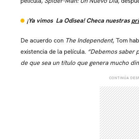
película,
Spider-Man: Un Nuevo Día
, despu
¡Ya vimos
La Odisea! Checa nuestras
pr
De acuerdo con
The Independent
, Tom hab
existencia de la película.
“Debemos saber po
de que sea un título que genera mucho di
CONTINÚA DESP