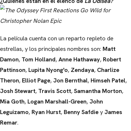
¿Quiénes están en el elenco de
La Odisea?
La película cuenta con un reparto repleto de
estrellas, y los principales nombres son:
Matt
Damon
,
Tom Holland
,
Anne Hathaway
,
Robert
Pattinson
,
Lupita Nyong'o
,
Zendaya
,
Charlize
Theron
,
Elliot Page
,
Jon Bernthal
,
Himseh Patel
,
Josh Stewart
,
Travis Scott
,
Samantha Morton
,
Mia Goth
,
Logan Marshall-Green
,
John
Leguizamo
,
Ryan Hurst
,
Benny Safdie
y
James
Remar
.