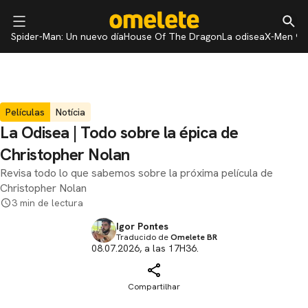
Spider-Man: Un nuevo día
House Of The Dragon
La odisea
X-Men 97
Películas
Notícia
La Odisea | Todo sobre la épica de
Christopher Nolan
Revisa todo lo que sabemos sobre la próxima película de
Christopher Nolan
3 min de lectura
Igor Pontes
Traducido de
Omelete BR
08.07.2026, a las 17H36.
Compartilhar