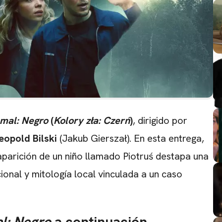
 mal: Negro
(
Kolory zła: Czerń
)
, dirigido por
eopold Bilski
(Jakub Gierszał). En esta entrega,
aparición de un niño llamado Piotruś destapa una
cional y mitología local vinculada a un caso
al: Negro
a continuación