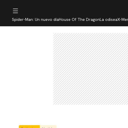
Spider-Man: Un nuevo día
House Of The Dragon
La odisea
X-Me