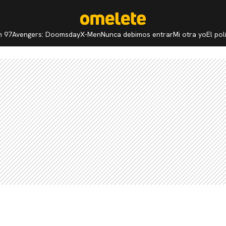
n 97
Avengers: Doomsday
X-Men
Nunca debimos entrar
Mi otra yo
El po