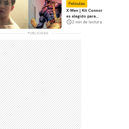
Películas
X-Men | Kit Connor
es elegido para
interpretar a
2 min de lectura
Cíclope en la nueva
película
PUBLICIDAD