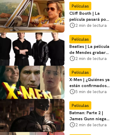
Miasma
Películas
Cliff Booth | La
película pasará por
nuevas filmaciones
2 min de lectura
con un nuevo DF
Películas
Beatles | La película
de Mendes grabará
escenas en la
2 min de lectura
icónica calle
Películas
X-Men | ¿Quiénes ya
están confirmados
en la película de
5 min de lectura
Marvel? Rumoros y
favoritos
Películas
Batman: Parte 2 |
James Gunn niega
que se filme la parte
2 min de lectura
3