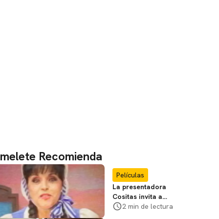
melete Recomienda
Películas
La presentadora
Cositas invita a
visitar el
2 min de lectura
Campamento