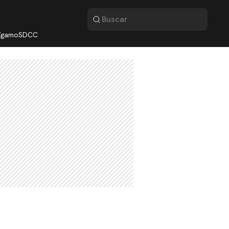
lígamo
SDCC