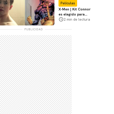
Películas
X-Men | Kit Connor
es elegido para
interpretar a
2 min de lectura
Cíclope en la nueva
película
PUBLICIDAD