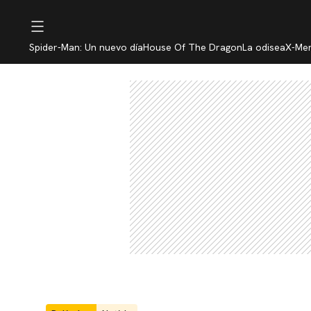
Spider-Man: Un nuevo día
House Of The Dragon
La odisea
X-Me