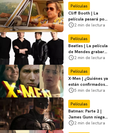
Miasma
Películas
Cliff Booth | La
película pasará por
nuevas filmaciones
2 min de lectura
con un nuevo DF
Películas
Beatles | La película
de Mendes grabará
escenas en la
2 min de lectura
icónica calle
Películas
X-Men | ¿Quiénes ya
están confirmados
en la película de
5 min de lectura
Marvel? Rumoros y
favoritos
Películas
Batman: Parte 2 |
James Gunn niega
que se filme la parte
2 min de lectura
3