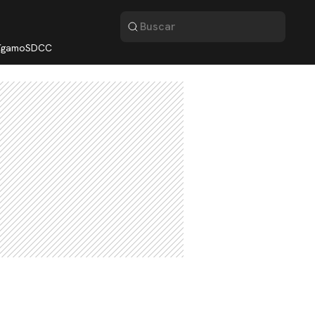
lígamo
SDCC