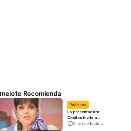
melete Recomienda
Películas
La presentadora
Cositas invita a
visitar el
2 min de lectura
Campamento