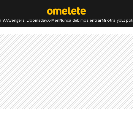
n 97
Avengers: Doomsday
X-Men
Nunca debimos entrar
Mi otra yo
El po