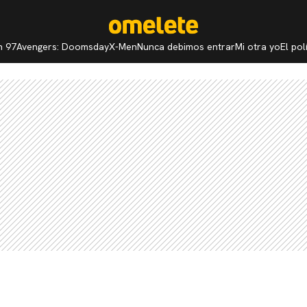
n 97
Avengers: Doomsday
X-Men
Nunca debimos entrar
Mi otra yo
El po