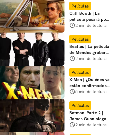
Miasma
Películas
Cliff Booth | La
película pasará por
nuevas filmaciones
2 min de lectura
con un nuevo DF
Películas
Beatles | La película
de Mendes grabará
escenas en la
2 min de lectura
icónica calle
Películas
X-Men | ¿Quiénes ya
están confirmados
en la película de
5 min de lectura
Marvel? Rumoros y
favoritos
Películas
Batman: Parte 2 |
James Gunn niega
que se filme la parte
2 min de lectura
3