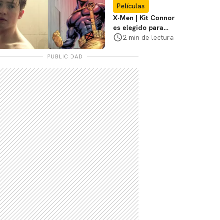
Películas
X-Men | Kit Connor
es elegido para
interpretar a
2 min de lectura
Cíclope en la nueva
película
PUBLICIDAD