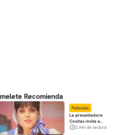
melete Recomienda
Películas
La presentadora
Cositas invita a
visitar el
2 min de lectura
Campamento