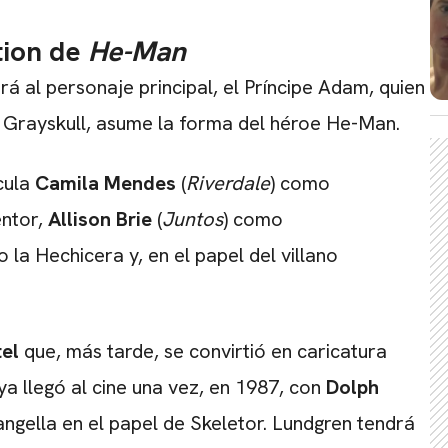
CARREGANDO PUBLICIDADE
tion de
He-Man
ará al personaje principal, el Príncipe Adam, quien
 Grayskull, asume la forma del héroe He-Man.
cula
Camila Mendes
(
Riverdale
) como
ntor,
Allison Brie
(
Juntos
) como
 la Hechicera y, en el papel del villano
el
que, más tarde, se convirtió en caricatura
ya llegó al cine una vez, en 1987, con
Dolph
gella en el papel de Skeletor. Lundgren tendrá