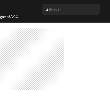
lígamo
SDCC