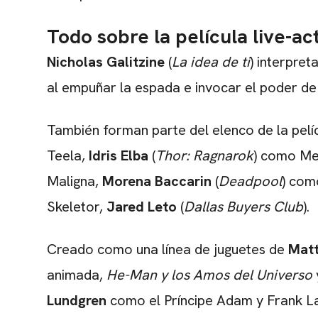
Todo sobre la película live-ac
Nicholas Galitzine
(
La idea de ti
) interpret
al empuñar la espada e invocar el poder de
También forman parte del elenco de la pelí
Teela,
Idris Elba
(
Thor: Ragnarok
) como Me
Maligna,
Morena Baccarin
(
Deadpool
) como
Skeletor,
Jared Leto
(
Dallas Buyers Club
).
Creado como una línea de juguetes de
Matt
animada,
He-Man y los Amos del Universo
Lundgren
como el Príncipe Adam y Frank Lan