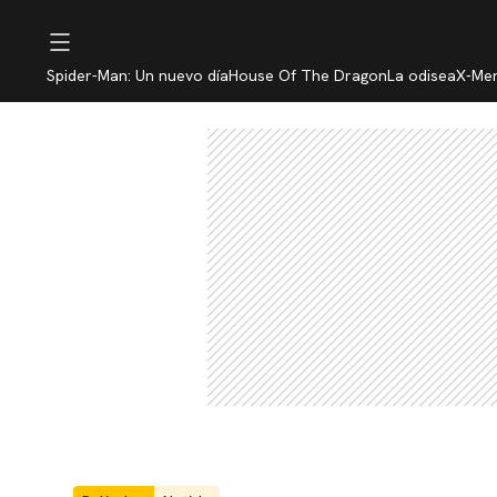
Spider-Man: Un nuevo día
House Of The Dragon
La odisea
X-Me