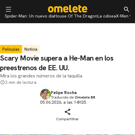
Spider-Man: Un nuevo día
House Of The Dragon
La odisea
X-Men 97
Películas
Notícia
Scary Movie supera a He-Man en los
preestrenos de EE. UU.
Mira los grandes números de la taquilla
2 min de lectura
Felipe Rocha
Traducido de
Omelete BR
05.06.2026, a las 14H25.
Compartilhar