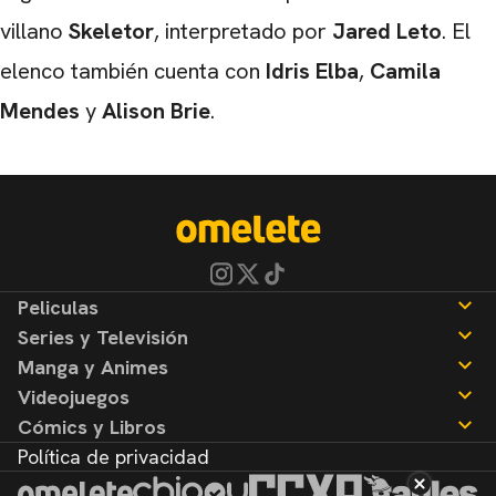
villano
Skeletor
, interpretado por
Jared Leto
. El
elenco también cuenta con
Idris Elba
,
Camila
Mendes
y
Alison Brie
.
Peliculas
Series y Televisión
Noticias
Manga y Animes
Reseñas
Noticias
Videojuegos
Reseñas
Noticias
Cómics y Libros
Reseñas
Noticias
Política de privacidad
Reseñas
Noticias
Reseñas