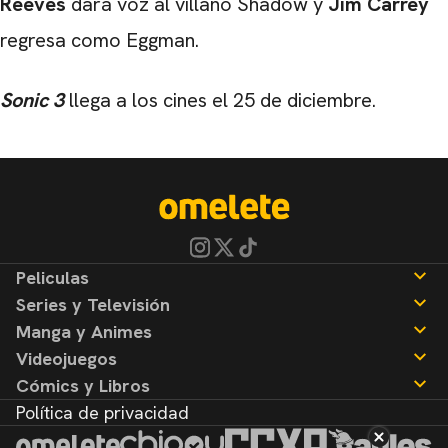
Reeves
dará voz al villano Shadow y
Jim Carrey
regresa como Eggman.
Sonic 3
llega a los cines el 25 de diciembre.
Peliculas
Series y Televisión
Noticias
Manga y Animes
Reseñas
Noticias
Videojuegos
Reseñas
Noticias
Cómics y Libros
Reseñas
Noticias
Política de privacidad
Reseñas
Noticias
Reseñas