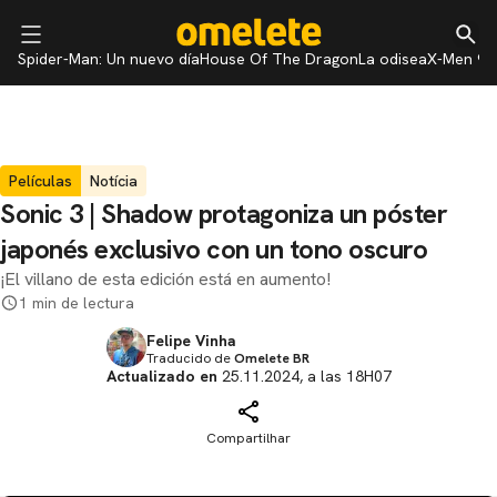
Spider-Man: Un nuevo día
House Of The Dragon
La odisea
X-Men 97
Películas
Notícia
Sonic 3 | Shadow protagoniza un póster
japonés exclusivo con un tono oscuro
¡El villano de esta edición está en aumento!
1 min de lectura
Felipe Vinha
Traducido de
Omelete BR
Actualizado en
25.11.2024, a las 18H07
Compartilhar