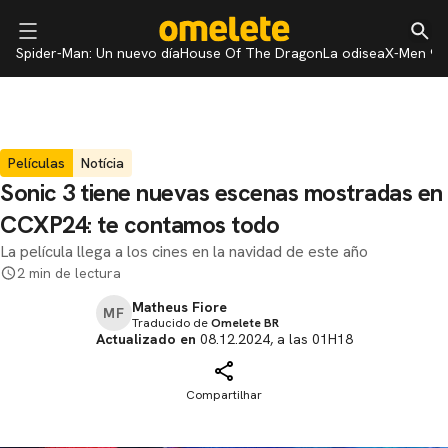
Spider-Man: Un nuevo día
House Of The Dragon
La odisea
X-Men 97
Películas
Notícia
Sonic 3 tiene nuevas escenas mostradas en
CCXP24: te contamos todo
La película llega a los cines en la navidad de este año
2 min de lectura
Matheus Fiore
MF
Traducido de
Omelete BR
Actualizado en
08.12.2024, a las 01H18
Compartilhar