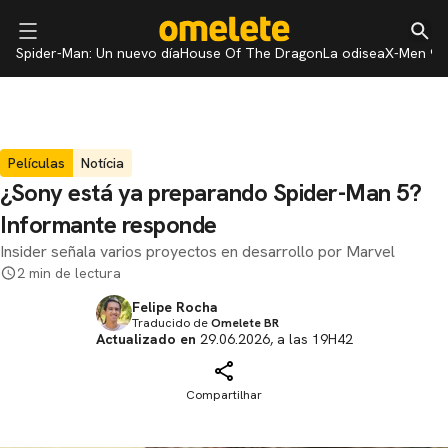
Spider-Man: Un nuevo día
House Of The Dragon
La odisea
X-Men 97
Películas
Notícia
¿Sony está ya preparando Spider-Man 5?
Informante responde
Insider señala varios proyectos en desarrollo por Marvel
2 min de lectura
Felipe Rocha
Traducido de
Omelete BR
Actualizado en
29.06.2026, a las 19H42
Compartilhar