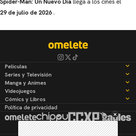
Spider-Man: Un Nuevo Día
llega a los cines el
29 de julio de 2026
.
Peliculas
Series y Televisión
Noticias
Manga y Animes
Reseñas
Noticias
Videojuegos
Reseñas
Noticias
Cómics y Libros
Reseñas
Noticias
Política de privacidad
Reseñas
Noticias
Reseñas