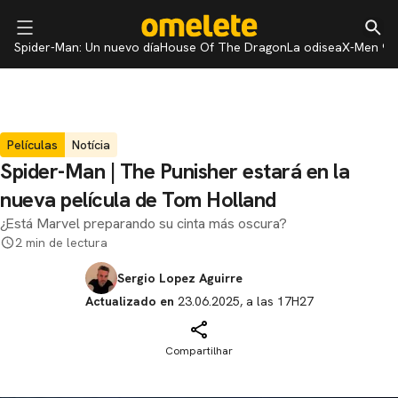
Spider-Man: Un nuevo día
House Of The Dragon
La odisea
X-Men 97
Películas
Notícia
Spider-Man | The Punisher estará en la
nueva película de Tom Holland
¿Está Marvel preparando su cinta más oscura?
2 min de lectura
Sergio Lopez Aguirre
Actualizado en
23.06.2025, a las 17H27
Compartilhar