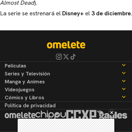
Almost Dead
).
La serie se estrenará el
Disney+
el
3 de diciembre
.
Peliculas
Series y Televisión
Noticias
Manga y Animes
Reseñas
Noticias
Videojuegos
Reseñas
Noticias
Cómics y Libros
Reseñas
Noticias
Política de privacidad
Reseñas
Noticias
Reseñas