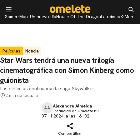
Spider-Man: Un nuevo día
House Of The Dragon
La odisea
X-Men 97
Películas
Notícia
Star Wars tendrá una nueva trilogía
cinematográfica con Simon Kinberg como
guionista
Las películas continuarán la saga Skywalker
2 min de lectura
Alexandre Almeida
AA
Traducido de
Omelete BR
07.11.2024, a las 16H02.
Compartilhar