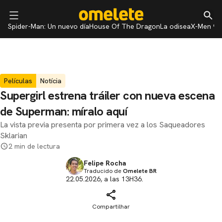
Spider-Man: Un nuevo día
House Of The Dragon
La odisea
X-Men 97
Películas
Notícia
Supergirl estrena tráiler con nueva escena
de Superman: míralo aquí
La vista previa presenta por primera vez a los Saqueadores
Sklarian
2 min de lectura
Felipe Rocha
Traducido de
Omelete BR
22.05.2026, a las 13H36.
Compartilhar