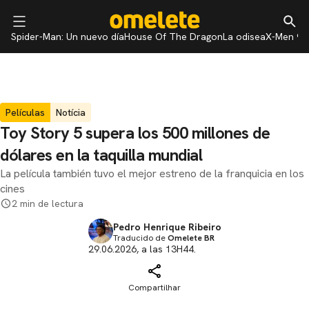
Spider-Man: Un nuevo día
House Of The Dragon
La odisea
X-Men 97
Películas
Notícia
Toy Story 5 supera los 500 millones de
dólares en la taquilla mundial
La película también tuvo el mejor estreno de la franquicia en los
cines
2 min de lectura
Pedro Henrique Ribeiro
Traducido de
Omelete BR
29.06.2026, a las 13H44.
Compartilhar