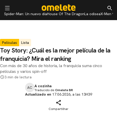
Spider-Man: Un nuevo día
House Of The Dragon
La odisea
X-Men 97
Películas
Lista
Toy Story: ¿Cuál es la mejor película de la
franquicia? Mira el ranking
Con más de 30 años de historia, la franquicia suma cinco
películas y varios spin-off
3 min de lectura
A cozinha
AC
Traducido de
Omelete BR
Actualizado en
17.06.2026, a las 13H39
Compartilhar