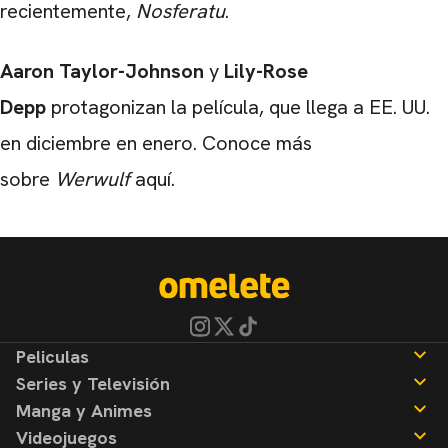
recientemente,
Nosferatu
.
Aaron Taylor-Johnson
y
Lily-Rose
Depp
protagonizan la película, que llega a EE. UU.
en diciembre en enero. Conoce más
sobre
Werwulf
aquí.
Peliculas
Series y Televisión
Noticias
Manga y Animes
Reseñas
Noticias
Videojuegos
Reseñas