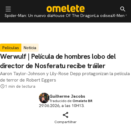
Spider-Man: Un nuevo día
House Of The Dragon
La odisea
X-Men 97
Películas
Notícia
Werwulf | Película de hombres lobo del
director de Nosferatu recibe tráiler
Aaron Taylor-Johnson y Lily-Rose Depp protagonizan la película
de terror de Robert Eggers
1 min de lectura
Guilherme Jacobs
Traducido de
Omelete BR
29.06.2026, a las 10H13.
Compartilhar