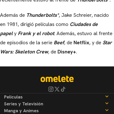
Además de
Thunderbolts*
, Jake Schreier, nacido
en 1981, dirigió películas como
Ciudades de
papel
y
Frank y el robot
. Además, estuvo al frente
de episodios de la serie
Beef
, de
Netflix
, y de
Star
Wars: Skeleton Crew
, de
Disney+
.
Peliculas
Series y Televisión
Noticias
Manga y Animes
Reseñas
Noticias