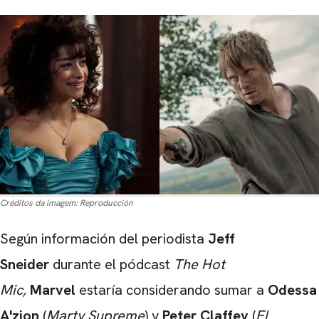
Créditos da imagem:
Reproducción
Según información del periodista
Jeff
Sneider
durante el pódcast
The Hot
Mic,
Marvel
estaría considerando sumar a
Odessa
A'zion
(
Marty Supreme
) y
Peter Claffey
(
El