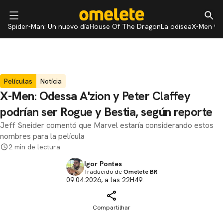
Spider-Man: Un nuevo día
House Of The Dragon
La odisea
X-Men 97
Películas
Notícia
X-Men: Odessa A'zion y Peter Claffey
podrían ser Rogue y Bestia, según reporte
Jeff Sneider comentó que Marvel estaría considerando estos
nombres para la película
2 min de lectura
Igor Pontes
Traducido de
Omelete BR
09.04.2026, a las 22H49.
Compartilhar