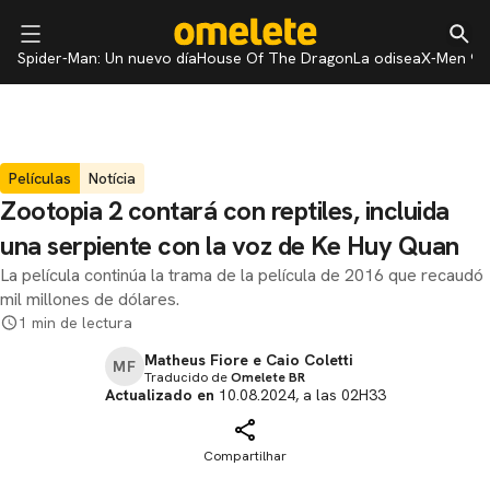
Spider-Man: Un nuevo día
House Of The Dragon
La odisea
X-Men 97
Películas
Notícia
Zootopia 2 contará con reptiles, incluida
una serpiente con la voz de Ke Huy Quan
La película continúa la trama de la película de 2016 que recaudó
mil millones de dólares.
1 min de lectura
Matheus Fiore e Caio Coletti
MF
Traducido de
Omelete BR
Actualizado en
10.08.2024, a las 02H33
Compartilhar