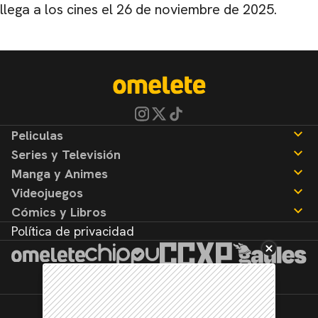
llega a los cines el 26 de noviembre de 2025.
Peliculas
Series y Televisión
Noticias
Manga y Animes
Reseñas
Noticias
Videojuegos
Reseñas
Noticias
Cómics y Libros
Reseñas
Noticias
Política de privacidad
Reseñas
Noticias
Reseñas
©2026. Todos los derechos reservados.