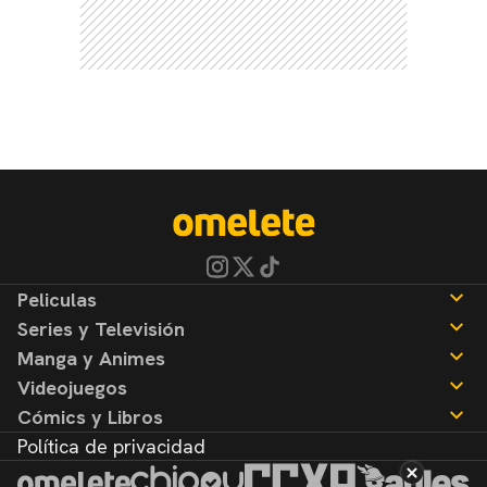
Peliculas
Series y Televisión
Noticias
Manga y Animes
Reseñas
Noticias
Videojuegos
Reseñas
Noticias
Cómics y Libros
Reseñas
Noticias
Política de privacidad
Reseñas
Noticias
Reseñas