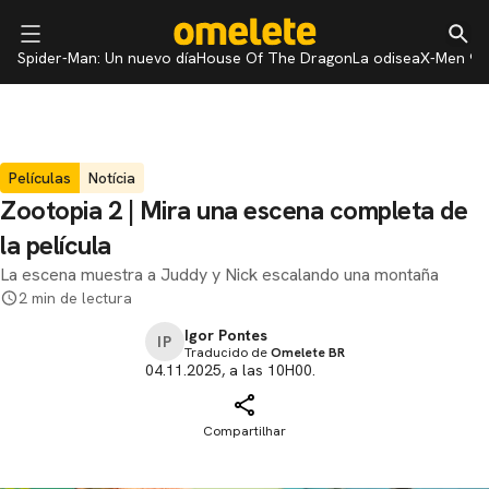
Spider-Man: Un nuevo día
House Of The Dragon
La odisea
X-Men 97
Películas
Notícia
Zootopia 2 | Mira una escena completa de
la película
La escena muestra a Juddy y Nick escalando una montaña
2 min de lectura
Igor Pontes
IP
Traducido de
Omelete BR
04.11.2025, a las 10H00.
Compartilhar