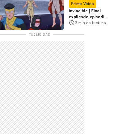
Prime Video
Invincible | Final
explicado episodio
7, temporada 4,
3 min de lectura
¿quién muere?
PUBLICIDAD