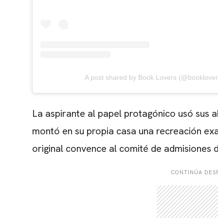
A post shared by Book Lovers (@booklovers
La aspirante al papel protagónico u
só sus 
montó en su propia casa una recreación exa
original convence al comité de admisiones d
CONTINÚA DESP