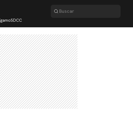
lígamo
SDCC