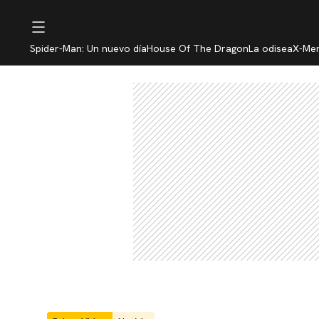
Spider-Man: Un nuevo día
House Of The Dragon
La odisea
X-Me