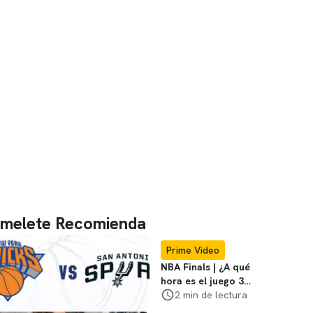
melete Recomienda
Prime Video
NBA Finals | ¿A qué
hora es el juego 3
entre los Knicks vs
2 min de lectura
Spurs?