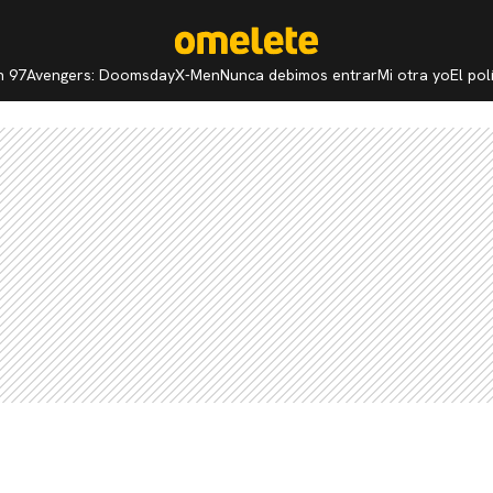
n 97
Avengers: Doomsday
X-Men
Nunca debimos entrar
Mi otra yo
El po