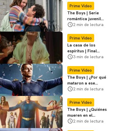
Prime Video
The Boys | Serie
romántica juvenil
fue su mayor rival
2 min de lectura
durante temporada
final
Prime Video
La casa de los
espíritus | Final
explicado de la
3 min de lectura
adaptación
Prime Video
The Boys | ¿Por qué
mataron a ese
personaje en el
2 min de lectura
episodio 5?
Responden
Prime Video
The Boys | ¿Quiénes
mueren en el
episodio 5 de la
2 min de lectura
temporada 5?