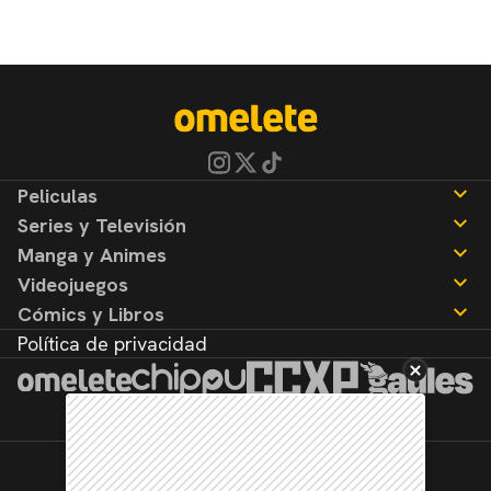
Peliculas
Series y Televisión
Noticias
Manga y Animes
Reseñas
Noticias
Videojuegos
Reseñas
Noticias
Cómics y Libros
Reseñas
Noticias
Política de privacidad
Reseñas
Noticias
Reseñas
©2026. Todos los derechos reservados.