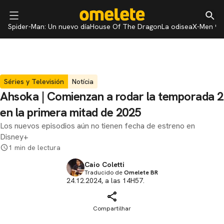
Spider-Man: Un nuevo día
House Of The Dragon
La odisea
X-Men 97
Séries y Televisión
Notícia
Ahsoka | Comienzan a rodar la temporada 2
en la primera mitad de 2025
Los nuevos episodios aún no tienen fecha de estreno en
Disney+
1 min de lectura
Caio Coletti
Traducido de
Omelete BR
24.12.2024, a las 14H57.
Compartilhar