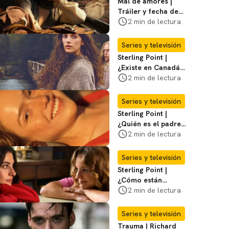
Mal de amores |
Tráiler y fecha de
estreno de la nueva
2 min de lectura
serie mexicana
Series y televisión
Sterling Point |
¿Existe en Canadá
la isla de la que
2 min de lectura
habla la serie?
Entérate
Series y televisión
Sterling Point |
¿Quién es el padre
biológico de
2 min de lectura
Ramona? Te
decimos
Series y televisión
Sterling Point |
¿Cómo están
conectados Annie,
2 min de lectura
Ramona y Steven?
Te explicamos
Series y televisión
Trauma | Richard