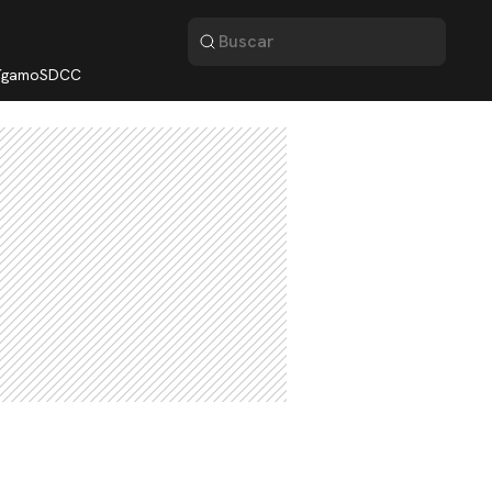
lígamo
SDCC