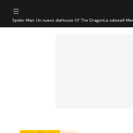
Spider-Man: Un nuevo día
House Of The Dragon
La odisea
X-Me