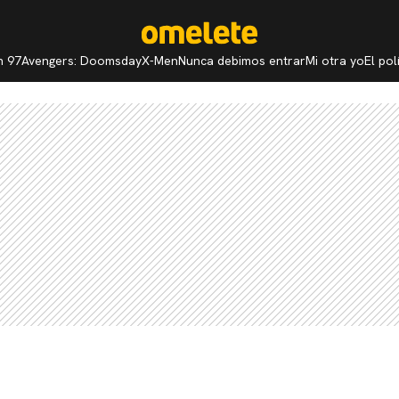
n 97
Avengers: Doomsday
X-Men
Nunca debimos entrar
Mi otra yo
El po