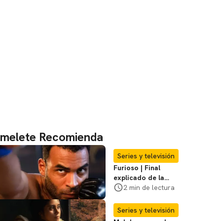
melete Recomienda
Series y televisión
Furioso | Final
explicado de la
serie brasileña de
2 min de lectura
Netflix
Series y televisión