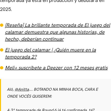
temporada ya está en producción y debutará en
2025.
[Reseña] La brillante temporada de El juego del
calamar demuestra que algunas historias, de
hecho, deberían continuar
El juego del calamar | ¿Quién muere en la
temporada 2?
Meli+ suscríbete a Deezer con 12 meses gratis
Alô,
@Anitta
…. BOTANDO NA MINHA BOCA, CARA E
CARREGANDO PUBLICIDADE
ONDE VOCÊS QUISEREM:
A 3ª temporada de Round 6 já tá confirmada, tá?