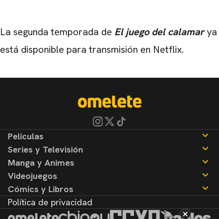
La segunda temporada de
El juego del calamar
ya
está disponible para transmisión en Netflix.
Peliculas
Series y Televisión
Noticias
Manga y Animes
Reseñas
Noticias
Videojuegos
Reseñas
Noticias
Cómics y Libros
Reseñas
Noticias
Política de privacidad
Reseñas
Noticias
Reseñas