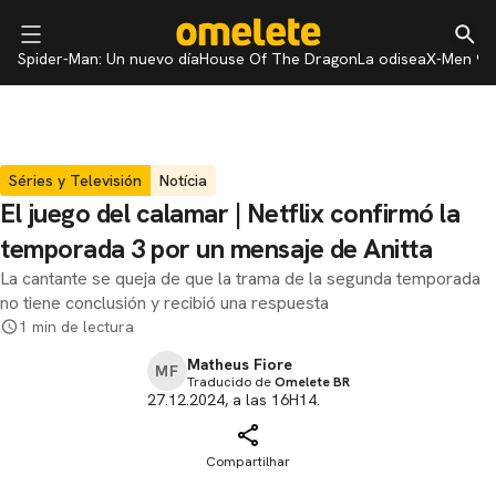
Spider-Man: Un nuevo día
House Of The Dragon
La odisea
X-Men 97
Séries y Televisión
Notícia
El juego del calamar | Netflix confirmó la
temporada 3 por un mensaje de Anitta
La cantante se queja de que la trama de la segunda temporada
no tiene conclusión y recibió una respuesta
1 min de lectura
Matheus Fiore
MF
Traducido de
Omelete BR
27.12.2024, a las 16H14.
Compartilhar