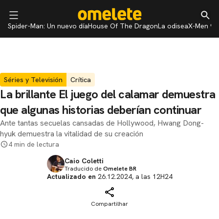
Spider-Man: Un nuevo día
House Of The Dragon
La odisea
X-Men 97
Séries y Televisión
Crítica
La brillante El juego del calamar demuestra
que algunas historias deberían continuar
Ante tantas secuelas cansadas de Hollywood, Hwang Dong-
hyuk demuestra la vitalidad de su creación
4 min de lectura
Caio Coletti
Traducido de
Omelete BR
Actualizado en
26.12.2024, a las 12H24
Compartilhar