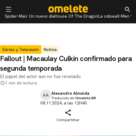
Spider-Man: Un nuevo día
House Of The Dragon
La odisea
X-Men 97
Séries y Televisión
Notícia
Fallout | Macaulay Culkin confirmado para
segunda temporada
El papel del actor aun no fue revelado
1 min de lectura
Alexandre Almeida
AA
Traducido de
Omelete BR
08.11.2024, a las 12H40.
Compartilhar