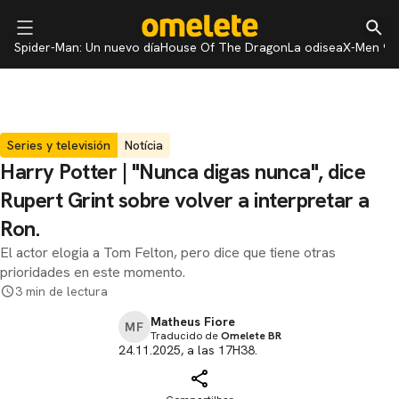
Spider-Man: Un nuevo día
House Of The Dragon
La odisea
X-Men 97
Series y televisión
Notícia
Harry Potter | "Nunca digas nunca", dice
Rupert Grint sobre volver a interpretar a
Ron.
El actor elogia a Tom Felton, pero dice que tiene otras
prioridades en este momento.
3 min de lectura
Matheus Fiore
MF
Traducido de
Omelete BR
24.11.2025, a las 17H38.