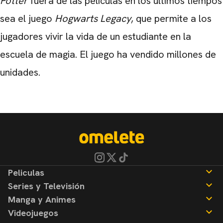
Potter
fuera de las películas en los últimos tiempos
sea el juego
Hogwarts Legacy
, que permite a los
jugadores vivir la vida de un estudiante en la
escuela de magia. El juego ha vendido millones de
unidades.
Peliculas
Series y Televisión
Noticias
Manga y Animes
Reseñas
Noticias
Videojuegos
Reseñas
Noticias