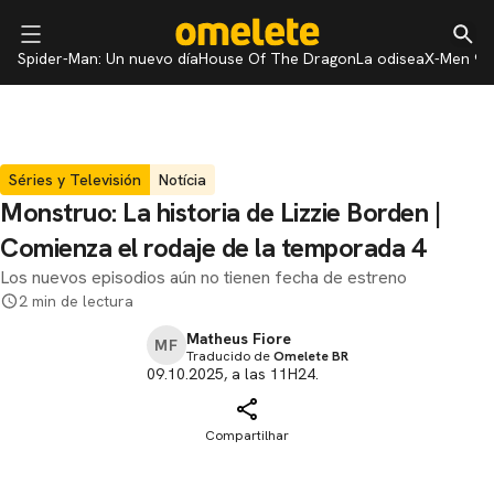
Spider-Man: Un nuevo día
House Of The Dragon
La odisea
X-Men 97
Séries y Televisión
Notícia
Monstruo: La historia de Lizzie Borden |
Comienza el rodaje de la temporada 4
Los nuevos episodios aún no tienen fecha de estreno
2 min de lectura
Matheus Fiore
MF
Traducido de
Omelete BR
09.10.2025, a las 11H24.
Compartilhar